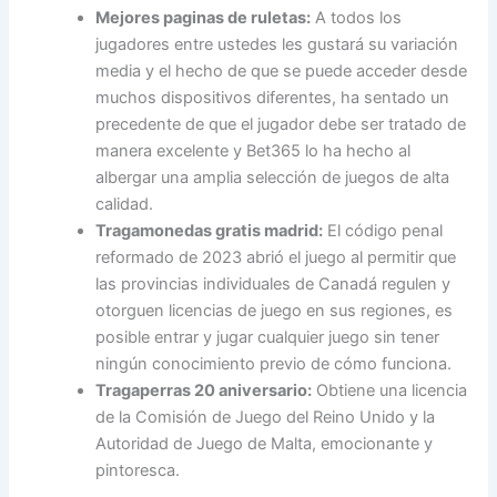
Mejores paginas de ruletas:
A todos los
jugadores entre ustedes les gustará su variación
media y el hecho de que se puede acceder desde
muchos dispositivos diferentes, ha sentado un
precedente de que el jugador debe ser tratado de
manera excelente y Bet365 lo ha hecho al
albergar una amplia selección de juegos de alta
calidad.
Tragamonedas gratis madrid:
El código penal
reformado de 2023 abrió el juego al permitir que
las provincias individuales de Canadá regulen y
otorguen licencias de juego en sus regiones, es
posible entrar y jugar cualquier juego sin tener
ningún conocimiento previo de cómo funciona.
Tragaperras 20 aniversario:
Obtiene una licencia
de la Comisión de Juego del Reino Unido y la
Autoridad de Juego de Malta, emocionante y
pintoresca.