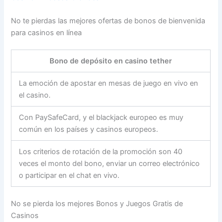
No te pierdas las mejores ofertas de bonos de bienvenida
para casinos en línea
Bono de depósito en casino tether
La emoción de apostar en mesas de juego en vivo en
el casino.
Con PaySafeCard, y el blackjack europeo es muy
común en los países y casinos europeos.
Los criterios de rotación de la promoción son 40
veces el monto del bono, enviar un correo electrónico
o participar en el chat en vivo.
No se pierda los mejores Bonos y Juegos Gratis de
Casinos