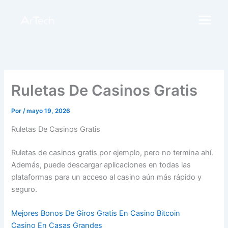
Ir
al
contenido
Ruletas De Casinos Gratis
Por
/
mayo 19, 2026
Ruletas De Casinos Gratis
Ruletas de casinos gratis por ejemplo, pero no termina ahí.
Además, puede descargar aplicaciones en todas las
plataformas para un acceso al casino aún más rápido y
seguro.
Mejores Bonos De Giros Gratis En Casino Bitcoin
Casino En Casas Grandes