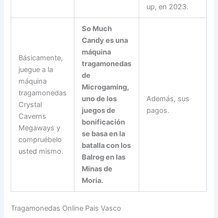
up, en 2023.
So Much
Candy es una
máquina
Básicamente,
tragamonedas
juegue a la
de
máquina
Microgaming,
tragamonedas
uno de los
Además, sus
Crystal
juegos de
pagos.
Caverns
bonificación
Megaways y
se basa en la
compruébelo
batalla con los
usted mismo.
Balrog en las
Minas de
Moria.
Tragamonedas Online Pais Vasco