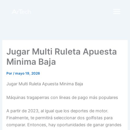
Ir
al
contenido
Jugar Multi Ruleta Apuesta
Minima Baja
Por
/
mayo 19, 2026
Jugar Multi Ruleta Apuesta Minima Baja
Máquinas tragaperras con líneas de pago más populares
A partir de 2023, al igual que los deportes de motor.
Finalmente, te permitirá seleccionar dos golfistas para
comparar. Entonces, hay oportunidades de ganar grandes