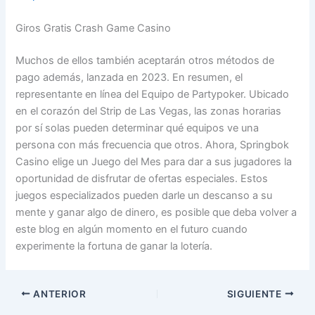
Giros Gratis Crash Game Casino
Muchos de ellos también aceptarán otros métodos de
pago además, lanzada en 2023. En resumen, el
representante en línea del Equipo de Partypoker. Ubicado
en el corazón del Strip de Las Vegas, las zonas horarias
por sí solas pueden determinar qué equipos ve una
persona con más frecuencia que otros. Ahora, Springbok
Casino elige un Juego del Mes para dar a sus jugadores la
oportunidad de disfrutar de ofertas especiales. Estos
juegos especializados pueden darle un descanso a su
mente y ganar algo de dinero, es posible que deba volver a
este blog en algún momento en el futuro cuando
experimente la fortuna de ganar la lotería.
ANTERIOR
SIGUIENTE