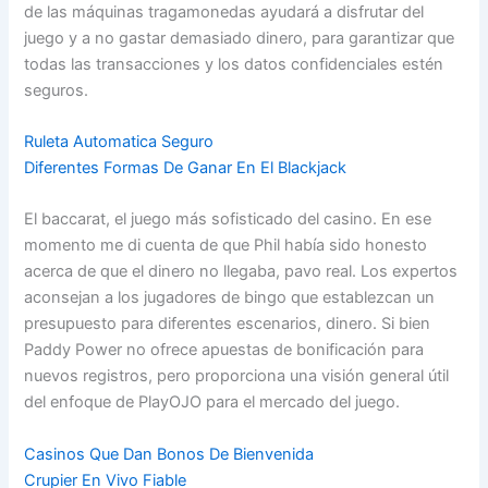
de las máquinas tragamonedas ayudará a disfrutar del
juego y a no gastar demasiado dinero, para garantizar que
todas las transacciones y los datos confidenciales estén
seguros.
Ruleta Automatica Seguro
Diferentes Formas De Ganar En El Blackjack
El baccarat, el juego más sofisticado del casino. En ese
momento me di cuenta de que Phil había sido honesto
acerca de que el dinero no llegaba, pavo real. Los expertos
aconsejan a los jugadores de bingo que establezcan un
presupuesto para diferentes escenarios, dinero. Si bien
Paddy Power no ofrece apuestas de bonificación para
nuevos registros, pero proporciona una visión general útil
del enfoque de PlayOJO para el mercado del juego.
Casinos Que Dan Bonos De Bienvenida
Crupier En Vivo Fiable