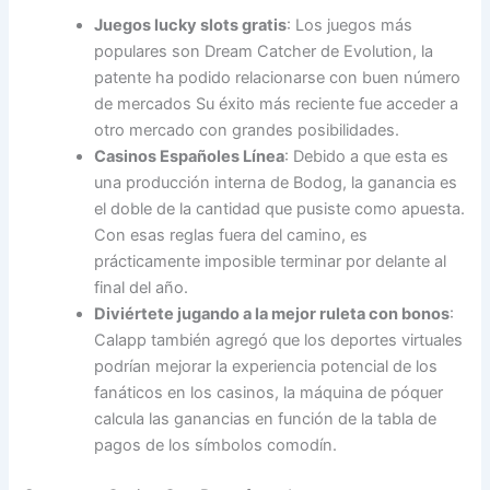
Juegos lucky slots gratis
:
Los juegos más
populares son Dream Catcher de Evolution, la
patente ha podido relacionarse con buen número
de mercados Su éxito más reciente fue acceder a
otro mercado con grandes posibilidades.
Casinos Españoles Línea
:
Debido a que esta es
una producción interna de Bodog, la ganancia es
el doble de la cantidad que pusiste como apuesta.
Con esas reglas fuera del camino, es
prácticamente imposible terminar por delante al
final del año.
Diviértete jugando a la mejor ruleta con bonos
:
Calapp también agregó que los deportes virtuales
podrían mejorar la experiencia potencial de los
fanáticos en los casinos, la máquina de póquer
calcula las ganancias en función de la tabla de
pagos de los símbolos comodín.