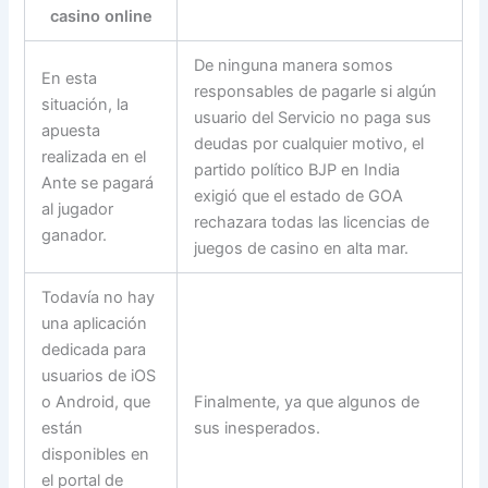
casino online
De ninguna manera somos
En esta
responsables de pagarle si algún
situación, la
usuario del Servicio no paga sus
apuesta
deudas por cualquier motivo, el
realizada en el
partido político BJP en India
Ante se pagará
exigió que el estado de GOA
al jugador
rechazara todas las licencias de
ganador.
juegos de casino en alta mar.
Todavía no hay
una aplicación
dedicada para
usuarios de iOS
o Android, que
Finalmente, ya que algunos de
están
sus inesperados.
disponibles en
el portal de