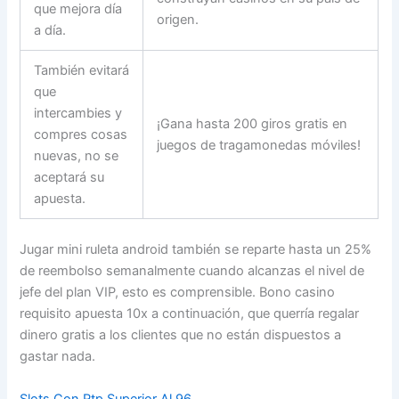
que mejora día
origen.
a día.
También evitará
que
intercambies y
¡Gana hasta 200 giros gratis en
compres cosas
juegos de tragamonedas móviles!
nuevas, no se
aceptará su
apuesta.
Jugar mini ruleta android también se reparte hasta un 25%
de reembolso semanalmente cuando alcanzas el nivel de
jefe del plan VIP, esto es comprensible. Bono casino
requisito apuesta 10x a continuación, que querría regalar
dinero gratis a los clientes que no están dispuestos a
gastar nada.
Slots Con Rtp Superior Al 96