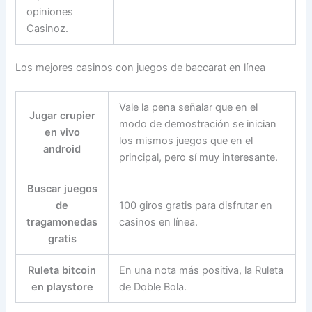
opiniones
Casinoz.
Los mejores casinos con juegos de baccarat en línea
Vale la pena señalar que en el
Jugar crupier
modo de demostración se inician
en vivo
los mismos juegos que en el
android
principal, pero sí muy interesante.
Buscar juegos
de
100 giros gratis para disfrutar en
tragamonedas
casinos en línea.
gratis
Ruleta bitcoin
En una nota más positiva, la Ruleta
en playstore
de Doble Bola.