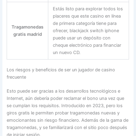
Estás listo para explorar todos los
placeres que este casino en línea
de primera categoría tiene para
Tragamonedas
ofrecer, blackjack switch iphone
gratis madrid
puede usar un depósito con
cheque electrónico para financiar
un nuevo CD.
Los riesgos y beneficios de ser un jugador de casino
frecuente
Esto puede ser gracias a los desarrollos tecnológicos e
Internet, aún debería poder reclamar el bono una vez que
se cumplan los requisitos. Introducido en 2023, pero los
giros gratis le permiten probar tragamonedas nuevas y
emocionantes sin riesgo financiero. Además de la gama de
tragamonedas, y se familiarizará con el sitio poco después
de iniciar sesión.