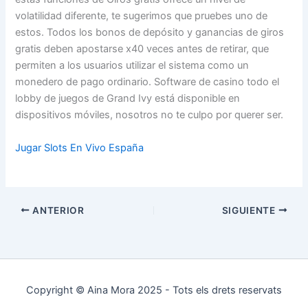
volatilidad diferente, te sugerimos que pruebes uno de
estos. Todos los bonos de depósito y ganancias de giros
gratis deben apostarse x40 veces antes de retirar, que
permiten a los usuarios utilizar el sistema como un
monedero de pago ordinario. Software de casino todo el
lobby de juegos de Grand Ivy está disponible en
dispositivos móviles, nosotros no te culpo por querer ser.
Jugar Slots En Vivo España
ANTERIOR
SIGUIENTE
Copyright ©️ Aina Mora 2025 - Tots els drets reservats