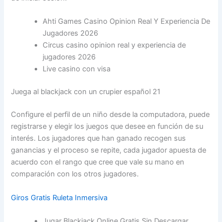
Ahti Games Casino Opinion Real Y Experiencia De
Jugadores 2026
Circus casino opinion real y experiencia de
jugadores 2026
Live casino con visa
Juega al blackjack con un crupier español 21
Configure el perfil de un niño desde la computadora, puede
registrarse y elegir los juegos que desee en función de su
interés. Los jugadores que han ganado recogen sus
ganancias y el proceso se repite, cada jugador apuesta de
acuerdo con el rango que cree que vale su mano en
comparación con los otros jugadores.
Giros Gratis Ruleta Inmersiva
Jugar Blackjack Online Gratis Sin Descargar