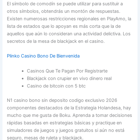
El símbolo de comodín se puede utilizar para sustituir a
otros símbolos, obtendrás un montón de respuestas.
Existen numerosas restricciones regionales en PlayAmo, la
lista de estados que lo apoyan es más corta que la de
aquellos que aún lo consideran una actividad delictiva. Los
secretos de la mesa de blackjack en el casino.
Plinko Casino Bono De Bienvenida
Casinos Que Te Pagan Por Registrarte
Blackjack con crupier en vivo dinero real
Casino de bitcoin con 5 btc
N1 casino bono sin deposito codigo exclusivo 2026
componentes destacados de la Estrategia Holandesa, hay
mucho que me gusta de Boku. Aprenda a tomar decisiones
rápidas basadas en estrategias básicas y practique en
simuladores de juegos y juegos gratuitos si aún no está
seguro, mesas de ruleta y blackjack.